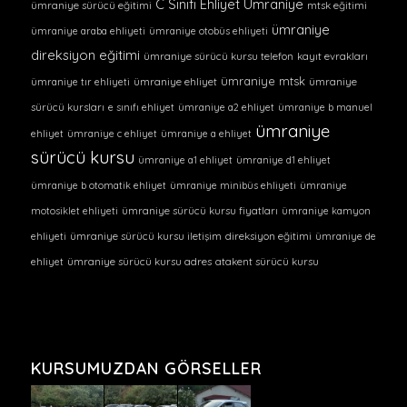
C Sınıfı Ehliyet Ümraniye
ümraniye sürücü eğitimi
mtsk eğitimi
ümraniye
ümraniye araba ehliyeti
ümraniye otobüs ehliyeti
direksiyon eğitimi
ümraniye sürücü kursu telefon
kayıt evrakları
ümraniye mtsk
ümraniye tır ehliyeti
ümraniye ehliyet
ümraniye
sürücü kursları
e sınıfı ehliyet
ümraniye a2 ehliyet
ümraniye b manuel
ümraniye
ehliyet
ümraniye c ehliyet
ümraniye a ehliyet
sürücü kursu
ümraniye a1 ehliyet
ümraniye d1 ehliyet
ümraniye b otomatik ehliyet
ümraniye minibüs ehliyeti
ümraniye
motosiklet ehliyeti
ümraniye sürücü kursu fiyatları
ümraniye kamyon
ehliyeti
ümraniye sürücü kursu iletişim
direksiyon eğitimi
ümraniye de
ehliyet
ümraniye sürücü kursu adres
atakent sürücü kursu
KURSUMUZDAN GÖRSELLER