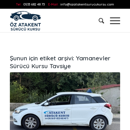
Tel :
0533 682 48 73
E-Mail :
info@ozatakentsurucukursu.com
Şunun için etiket arşivi:
Yamanevler
Sürücü Kursu Tavsiye