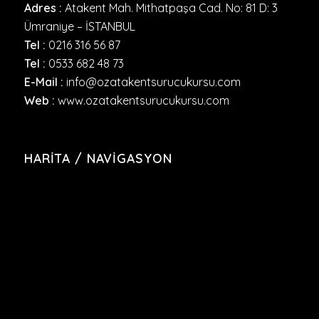
Adres :
Atakent Mah. Mithatpaşa Cad. No: 81 D: 3
Ümraniye – İSTANBUL
Tel :
0216 316 56 87
Tel :
0533 682 48 73
E-Mail :
info@ozatakentsurucukursu.com
Web :
www.ozatakentsurucukursu.com
HARITA / NAVIGASYON