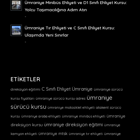
Ümraniye Minibüs Ehliyeti ve D1 Sınıfı Ehliyet Kursu:
Yolcu Taşımacılığına Adım Atın
-
Ümraniye Tır Ehliyeti ve C Sınıfı Ehliyet Kursu:
Ulaşımda Yeni Sınırlar
-
ETIKETLER
C Sınıfı Ehliyet Ümraniye
direksiyon eğitimi
ümraniye sürücü
ümraniye
kursu fiyatları
ümraniye sürücü kursu adres
sürücü kursu
ümraniye motosiklet ehliyeti
atakent sürücü
ümraniye
kursu
ümraniye araba ehliyeti
ümraniye minibüs ehliyeti
ümraniye direksiyon eğitimi
direksiyon kursu
ümraniye
ümraniye mtsk
kamyon ehliyeti
ümraniye tır ehliyeti
ümraniye