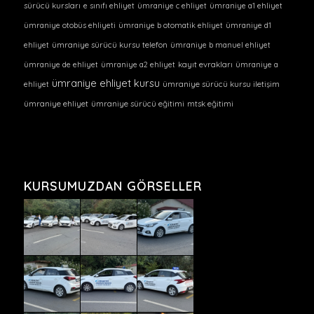
sürücü kursları
e sınıfı ehliyet
ümraniye c ehliyet
ümraniye a1 ehliyet
ümraniye otobüs ehliyeti
ümraniye b otomatik ehliyet
ümraniye d1
ehliyet
ümraniye sürücü kursu telefon
ümraniye b manuel ehliyet
ümraniye de ehliyet
ümraniye a2 ehliyet
kayıt evrakları
ümraniye a
ümraniye ehliyet kursu
ehliyet
ümraniye sürücü kursu iletişim
ümraniye ehliyet
ümraniye sürücü eğitimi
mtsk eğitimi
KURSUMUZDAN GÖRSELLER