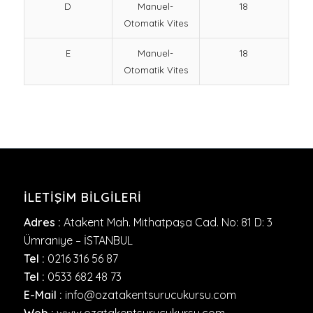
D
Manuel-
18
Otomatik Vites
E
Manuel-
18
Otomatik Vites
İLETIŞIM BILGILERI
Adres :
Atakent Mah. Mithatpaşa Cad. No: 81 D: 3
Ümraniye – İSTANBUL
Tel :
0216 316 56 87
Tel :
0533 682 48 73
E-Mail :
info@ozatakentsurucukursu.com