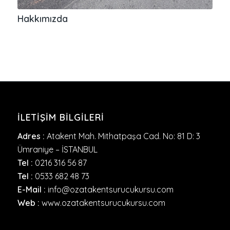
Hakkımızda
İLETIŞIM BILGILERI
Adres :
Atakent Mah. Mithatpaşa Cad. No: 81 D: 3
Ümraniye – İSTANBUL
Tel :
0216 316 56 87
Tel :
0533 682 48 73
E-Mail :
info@ozatakentsurucukursu.com
Web :
www.ozatakentsurucukursu.com