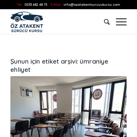
Tel :
0533 682 48 73
E-Mail :
info@ozatakentsurucukursu.com
Şunun için etiket arşivi:
ümraniye
ehliyet