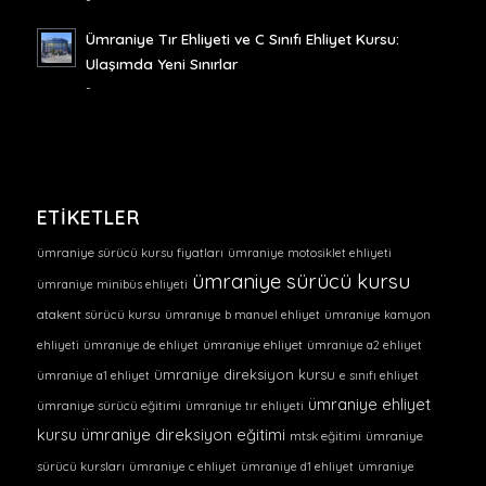
Ümraniye Tır Ehliyeti ve C Sınıfı Ehliyet Kursu:
Ulaşımda Yeni Sınırlar
-
ETIKETLER
ümraniye sürücü kursu fiyatları
ümraniye motosiklet ehliyeti
ümraniye sürücü kursu
ümraniye minibüs ehliyeti
atakent sürücü kursu
ümraniye b manuel ehliyet
ümraniye kamyon
ehliyeti
ümraniye de ehliyet
ümraniye ehliyet
ümraniye a2 ehliyet
ümraniye direksiyon kursu
ümraniye a1 ehliyet
e sınıfı ehliyet
ümraniye ehliyet
ümraniye sürücü eğitimi
ümraniye tır ehliyeti
kursu
ümraniye direksiyon eğitimi
mtsk eğitimi
ümraniye
sürücü kursları
ümraniye c ehliyet
ümraniye d1 ehliyet
ümraniye