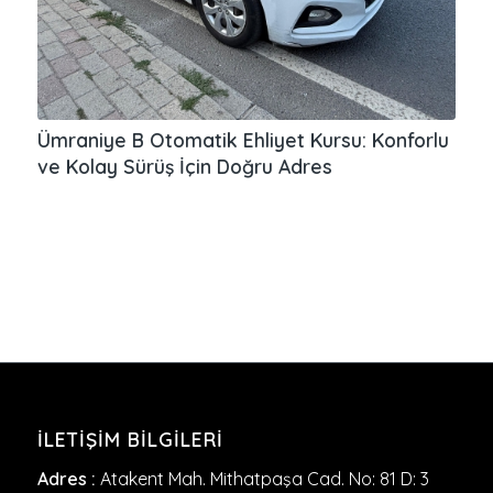
Ümraniye B Otomatik Ehliyet Kursu: Konforlu
ve Kolay Sürüş İçin Doğru Adres
İLETIŞIM BILGILERI
Adres :
Atakent Mah. Mithatpaşa Cad. No: 81 D: 3