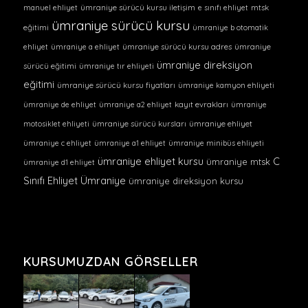
manuel ehliyet
ümraniye sürücü kursu iletişim
e sınıfı ehliyet
mtsk
ümraniye sürücü kursu
eğitimi
ümraniye b otomatik
ehliyet
ümraniye a ehliyet
ümraniye sürücü kursu adres
ümraniye
ümraniye direksiyon
sürücü eğitimi
ümraniye tır ehliyeti
eğitimi
ümraniye sürücü kursu fiyatları
ümraniye kamyon ehliyeti
ümraniye de ehliyet
ümraniye a2 ehliyet
kayıt evrakları
ümraniye
motosiklet ehliyeti
ümraniye sürücü kursları
ümraniye ehliyet
ümraniye c ehliyet
ümraniye a1 ehliyet
ümraniye minibüs ehliyeti
ümraniye ehliyet kursu
C
ümraniye mtsk
ümraniye d1 ehliyet
Sınıfı Ehliyet Ümraniye
ümraniye direksiyon kursu
KURSUMUZDAN GÖRSELLER