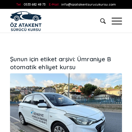
Tel :
0533 682 48 73
E-Mail :
info@ozatakentsurucukursu.com
Şunun için etiket arşivi:
Ümraniye B
otomatik ehliyet kursu