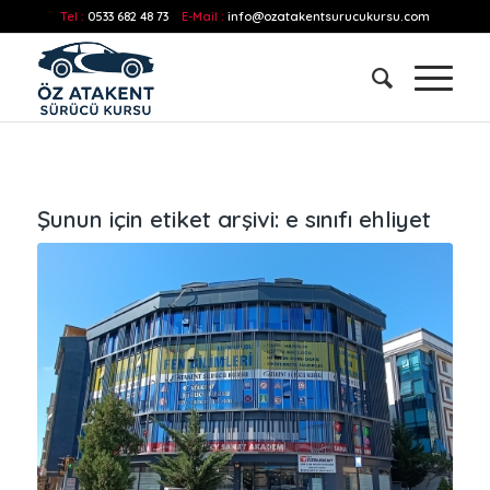
Tel :
0533 682 48 73
E-Mail :
info@ozatakentsurucukursu.com
Şunun için etiket arşivi:
e sınıfı ehliyet