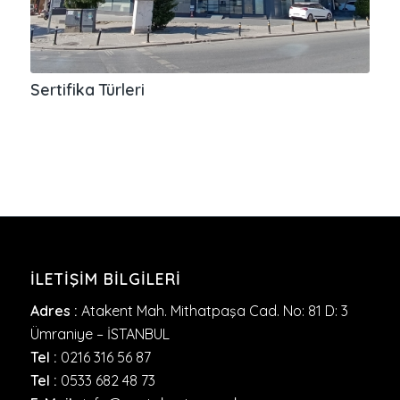
Sertifika Türleri
İLETIŞIM BILGILERI
Adres :
Atakent Mah. Mithatpaşa Cad. No: 81 D: 3
Ümraniye – İSTANBUL
Tel :
0216 316 56 87
Tel :
0533 682 48 73