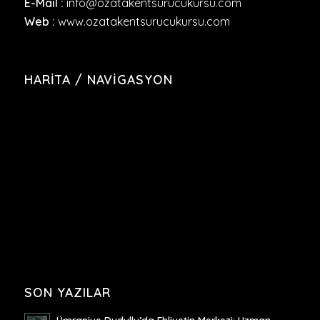
E-Mail :
info@ozatakentsurucukursu.com
Web :
www.ozatakentsurucukursu.com
HARITA / NAVIGASYON
SON YAZILAR
Ümraniye Dudullu’da Ehliyetin Merkezi: Uzman