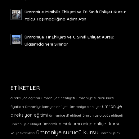
-
Ümraniye Minibüs Ehliyeti ve D1 Sınıfı Ehliyet Kursu:
Yolcu Taşımacılığına Adım Atın
-
Ümraniye Tır Ehliyeti ve C Sınıfı Ehliyet Kursu:
Ulaşımda Yeni Sınırlar
-
ETIKETLER
direksiyon eğitimi
ümraniye tır ehliyeti
ümraniye sürücü kursu
ümraniye
fiyatları
ümraniye kamyon ehliyeti
ümraniye a ehliyet
direksiyon eğitimi
ümraniye d1 ehliyet
ümraniye otobüs ehliyeti
ümraniye ehliyet kursu
ümraniye mtsk
ümraniye c ehliyet
ümraniye sürücü kursu
kayıt evrakları
ümraniye a2