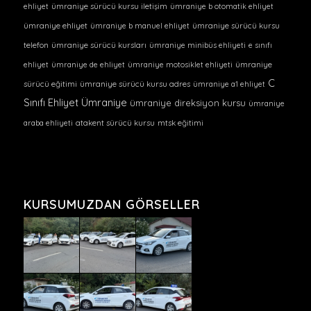
ehliyet
ümraniye sürücü kursu iletişim
ümraniye b otomatik ehliyet
ümraniye ehliyet
ümraniye b manuel ehliyet
ümraniye sürücü kursu
telefon
ümraniye sürücü kursları
ümraniye minibüs ehliyeti
e sınıfı
ehliyet
ümraniye de ehliyet
ümraniye motosiklet ehliyeti
ümraniye
C
sürücü eğitimi
ümraniye sürücü kursu adres
ümraniye a1 ehliyet
Sınıfı Ehliyet Ümraniye
ümraniye direksiyon kursu
ümraniye
araba ehliyeti
atakent sürücü kursu
mtsk eğitimi
KURSUMUZDAN GÖRSELLER