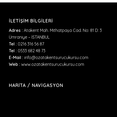
İLETIŞIM BILGILERI
Adres :
Atakent Mah. Mithatpaşa Cad. No: 81 D: 3
Ümraniye – İSTANBUL
Tel :
0216 316 56 87
Tel :
0533 682 48 73
E-Mail :
info@ozatakentsurucukursu.com
Web :
www.ozatakentsurucukursu.com
HARITA / NAVIGASYON