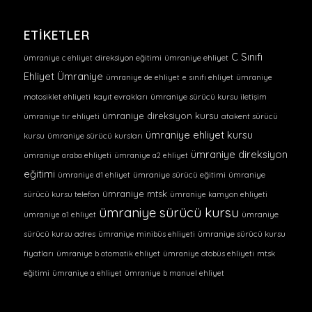
ETIKETLER
C Sınıfı
ümraniye c ehliyet
direksiyon eğitimi
ümraniye ehliyet
Ehliyet Ümraniye
ümraniye de ehliyet
e sınıfı ehliyet
ümraniye
motosiklet ehliyeti
kayıt evrakları
ümraniye sürücü kursu iletişim
ümraniye direksiyon kursu
ümraniye tır ehliyeti
atakent sürücü
ümraniye ehliyet kursu
kursu
ümraniye sürücü kursları
ümraniye direksiyon
ümraniye araba ehliyeti
ümraniye a2 ehliyet
eğitimi
ümraniye d1 ehliyet
ümraniye sürücü eğitimi
ümraniye
ümraniye mtsk
sürücü kursu telefon
ümraniye kamyon ehliyeti
ümraniye sürücü kursu
ümraniye a1 ehliyet
ümraniye
sürücü kursu adres
ümraniye minibüs ehliyeti
ümraniye sürücü kursu
fiyatları
ümraniye b otomatik ehliyet
ümraniye otobüs ehliyeti
mtsk
eğitimi
ümraniye a ehliyet
ümraniye b manuel ehliyet