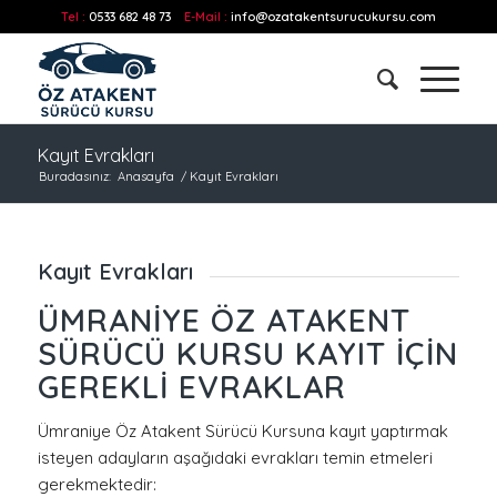
Tel :
0533 682 48 73
E-Mail :
info@ozatakentsurucukursu.com
Kayıt Evrakları
Buradasınız:
Anasayfa
/
Kayıt Evrakları
Kayıt Evrakları
ÜMRANIYE ÖZ ATAKENT
SÜRÜCÜ KURSU KAYIT İÇIN
GEREKLI EVRAKLAR
Ümraniye Öz Atakent Sürücü Kursuna kayıt yaptırmak
isteyen adayların aşağıdaki evrakları temin etmeleri
gerekmektedir: