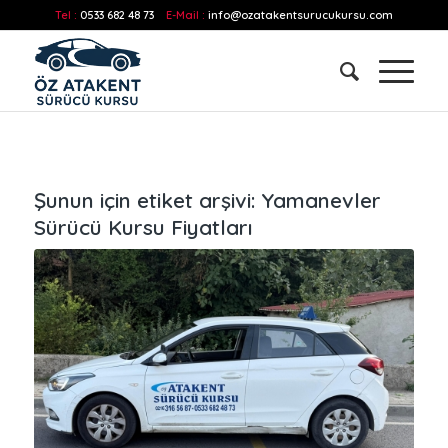
Tel :
0533 682 48 73
E-Mail :
info@ozatakentsurucukursu.com
Şunun için etiket arşivi:
Yamanevler
Sürücü Kursu Fiyatları