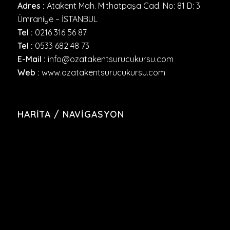
Adres :
Atakent Mah. Mithatpaşa Cad. No: 81 D: 3
Ümraniye – İSTANBUL
Tel :
0216 316 56 87
Tel :
0533 682 48 73
E-Mail :
info@ozatakentsurucukursu.com
Web :
www.ozatakentsurucukursu.com
HARITA / NAVIGASYON