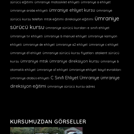
sürücü eğitimi
ümraniye motosiklet ehliyeti
ümraniye a ehliyet
ümraniye ehliyet kursu
ümraniye araba ehliyeti
ümraniye
ümraniye
sürücü kursu telefon
mtsk eğitimi
direksiyon eğitimi
sürücü kursu
ümraniye sürücü kursları
e sınıfı ehliyet
ümraniye tır ehliyeti
ümraniye b manuel ehliyet
ümraniye kamyon
ehliyeti
ümraniye de ehliyet
ümraniye a2 ehliyet
ümraniye c ehliyet
ümraniye d1 ehliyet
ümraniye sürücü kursu fiyatları
atakent sürücü
ümraniye mtsk
ümraniye direksiyon kursu
kursu
ümraniye b
otomatik ehliyet
ümraniye a1 ehliyet
ümraniye ehliyet
kayıt evrakları
C Sınıfı Ehliyet Ümraniye
ümraniye
ümraniye otobüs ehliyeti
direksiyon eğitimi
ümraniye sürücü kursu adres
KURSUMUZDAN GÖRSELLER