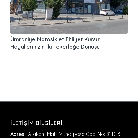
Ümraniye Motosiklet Ehliyet Kursu:
Hayallerinizin İki Tekerleğe Dönüşü
İLETIŞIM BILGILERI
Adres :
Atakent Mah. Mithatpaşa Cad. No: 81 D: 3