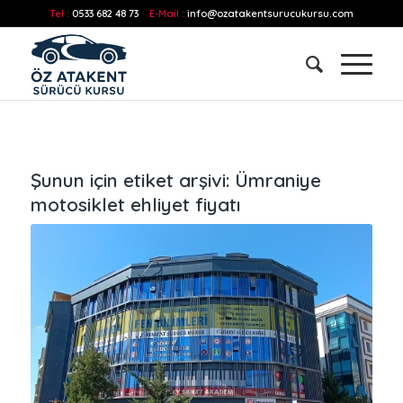
Tel :
0533 682 48 73
E-Mail :
info@ozatakentsurucukursu.com
Şunun için etiket arşivi:
Ümraniye
motosiklet ehliyet fiyatı