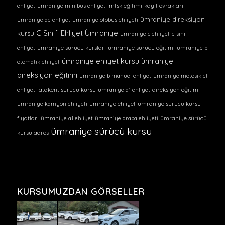
ehliyet
ümraniye minibüs ehliyeti
mtsk eğitimi
kayıt evrakları
ümraniye direksiyon
ümraniye de ehliyet
ümraniye otobüs ehliyeti
C Sınıfı Ehliyet Ümraniye
kursu
ümraniye c ehliyet
e sınıfı
ehliyet
ümraniye sürücü kursları
ümraniye sürücü eğitimi
ümraniye b
ümraniye ehliyet kursu
ümraniye
otomatik ehliyet
direksiyon eğitimi
ümraniye b manuel ehliyet
ümraniye motosiklet
ehliyeti
atakent sürücü kursu
ümraniye d1 ehliyet
direksiyon eğitimi
ümraniye kamyon ehliyeti
ümraniye ehliyet
ümraniye sürücü kursu
fiyatları
ümraniye a1 ehliyet
ümraniye araba ehliyeti
ümraniye sürücü
ümraniye sürücü kursu
kursu adres
KURSUMUZDAN GÖRSELLER