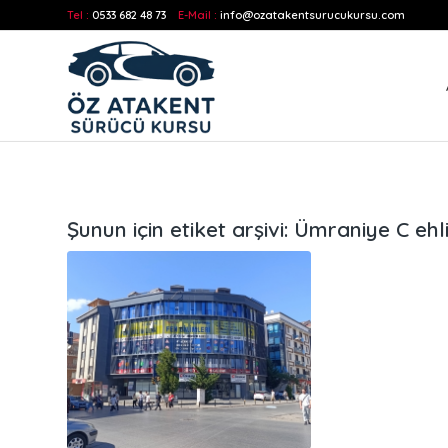
Tel :
0533 682 48 73
E-Mail :
info@ozatakentsurucukursu.com
Şunun için etiket arşivi:
Ümraniye C ehli