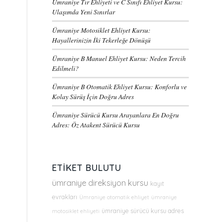
Ümraniye Tır Ehliyeti ve C Sınıfı Ehliyet Kursu:
Ulaşımda Yeni Sınırlar
Ümraniye Motosiklet Ehliyet Kursu:
Hayallerinizin İki Tekerleğe Dönüşü
Ümraniye B Manuel Ehliyet Kursu: Neden Tercih
Edilmeli?
Ümraniye B Otomatik Ehliyet Kursu: Konforlu ve
Kolay Sürüş İçin Doğru Adres
Ümraniye Sürücü Kursu Arayanlara En Doğru
Adres: Öz Atakent Sürücü Kursu
ETIKET BULUTU
ümraniye direksiyon kursu
kayıt
evrakları
Ümraniye otomatik ehliyet
ümraniye
ümraniye sürücü kursu adres
motosiklet ehliyeti