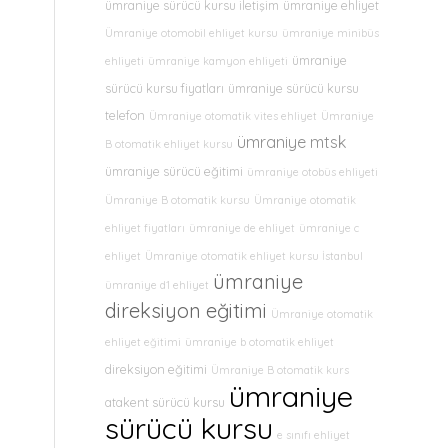
ümraniye sürücü kursu iletişim
ümraniye ehliyet
Ümraniye otomobil ehliyet kursu
ümraniye minibüs
ümraniye
ehliyeti
ümraniye kamyon ehliyeti
sürücü kursu fiyatları
ümraniye sürücü kursu
telefon
Ümraniye otomatik vites ehliyet
Ümraniye
ümraniye mtsk
B otomatik ehliyet kursu
ümraniye sürücü eğitimi
ümraniye otobüs ehliyeti
Ümraniye B otomatik kursu
Ümraniye otomatik
ehliyet fiyatları
ümraniye de ehliyet
ümraniye c
ehliyet
Ümraniye otomatik ehliyet kursu İstanbul
ümraniye
ümraniye d1 ehliyet
direksiyon eğitimi
Ümraniye otomatik
ehliyet eğitimi
ümraniye b otomatik ehliyet
direksiyon eğitimi
Ümraniye B otomatik kurs
ümraniye
atakent sürücü kursu
sürücü kursu
e sınıfı ehliyet