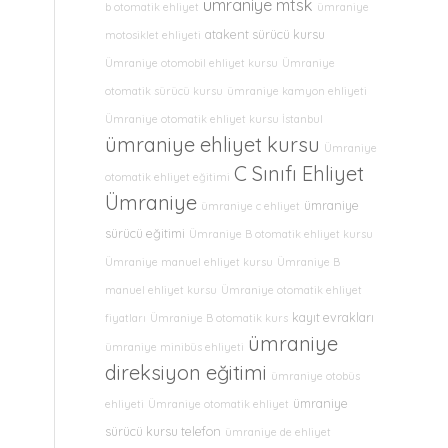
ümraniye mtsk
b otomatik ehliyet
ümraniye
atakent sürücü kursu
motosiklet ehliyeti
Ümraniye otomobil ehliyet kursu
Ümraniye
otomatik sürücü kursu
ümraniye kamyon ehliyeti
Ümraniye otomatik ehliyet kursu İstanbul
ümraniye ehliyet kursu
Ümraniye
C Sınıfı Ehliyet
otomatik ehliyet eğitimi
Ümraniye
ümraniye
ümraniye c ehliyet
sürücü eğitimi
Ümraniye B otomatik ehliyet kursu
Ümraniye manuel ehliyet kursu
Ümraniye B
manuel ehliyet kursu
Ümraniye otomatik ehliyet
kayıt evrakları
fiyatları
Ümraniye B otomatik kurs
ümraniye
ümraniye minibüs ehliyeti
direksiyon eğitimi
ümraniye otobüs
ümraniye
ehliyeti
Ümraniye otomatik ehliyet
sürücü kursu telefon
ümraniye de ehliyet