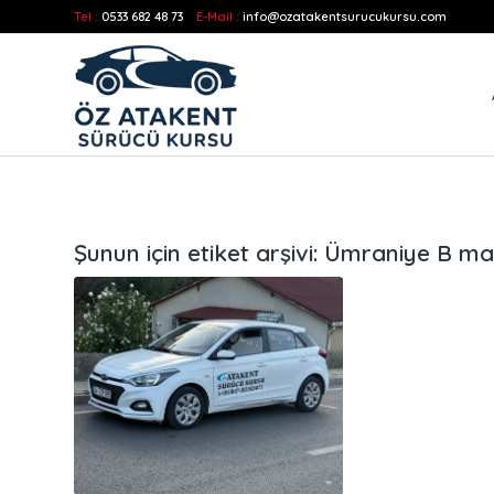
Tel :
0533 682 48 73
E-Mail :
info@ozatakentsurucukursu.com
Şunun için etiket arşivi:
Ümraniye B manu