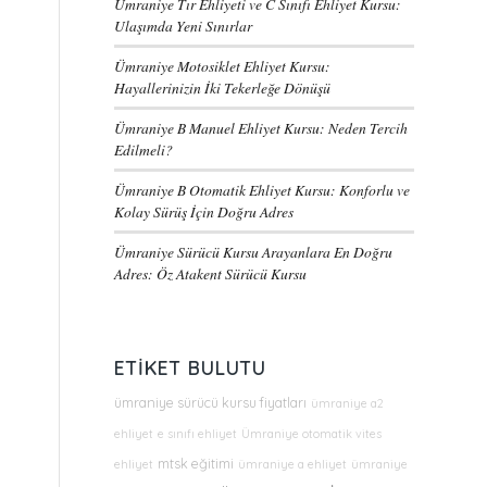
Ümraniye Tır Ehliyeti ve C Sınıfı Ehliyet Kursu:
Ulaşımda Yeni Sınırlar
Ümraniye Motosiklet Ehliyet Kursu:
Hayallerinizin İki Tekerleğe Dönüşü
Ümraniye B Manuel Ehliyet Kursu: Neden Tercih
Edilmeli?
Ümraniye B Otomatik Ehliyet Kursu: Konforlu ve
Kolay Sürüş İçin Doğru Adres
Ümraniye Sürücü Kursu Arayanlara En Doğru
Adres: Öz Atakent Sürücü Kursu
ETIKET BULUTU
ümraniye sürücü kursu fiyatları
ümraniye a2
ehliyet
e sınıfı ehliyet
Ümraniye otomatik vites
mtsk eğitimi
ehliyet
ümraniye a ehliyet
ümraniye