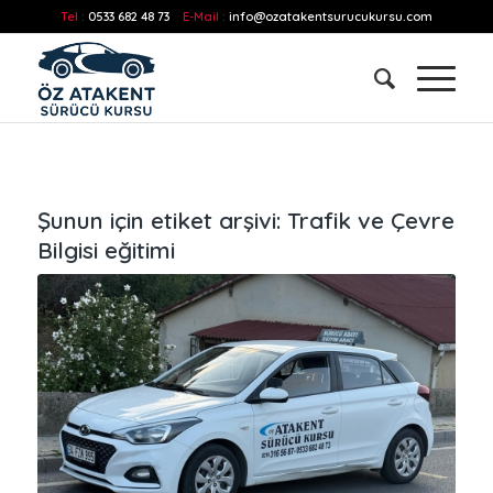
Tel :
0533 682 48 73
E-Mail :
info@ozatakentsurucukursu.com
Şunun için etiket arşivi:
Trafik ve Çevre
Bilgisi eğitimi