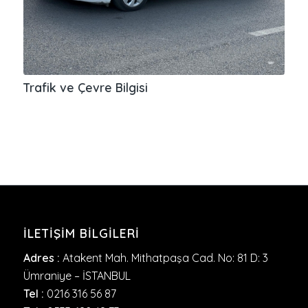
Trafik ve Çevre Bilgisi
İLETIŞIM BILGILERI
Adres :
Atakent Mah. Mithatpaşa Cad. No: 81 D: 3
Ümraniye – İSTANBUL
Tel :
0216 316 56 87