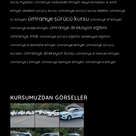
kursu fiyatları
ümraniye motosiklet ehliyeti
kayıt evrakları
e sınıfı
ehliyet
atakent sürücü kursu
ümraniye sürücü kursu telefon
ümraniye
ümraniye sürücü kursu
tır ehliyeti
ümraniye d1 ehliyet
ümraniye direksiyon eğitimi
ümraniye araba ehliyeti
ümraniye mtsk
ümraniye sürücü eğitimi
direksiyon eğitimi
ümraniye b otomatik ehliyet
ümraniye ehliyet
ümraniye sürücü
ümraniye direksiyon kursu
kursları
ümraniye b manuel ehliyet
ümraniye c ehliyet
ümraniye kamyon ehliyeti
ümraniye a ehliyet
KURSUMUZDAN GÖRSELLER