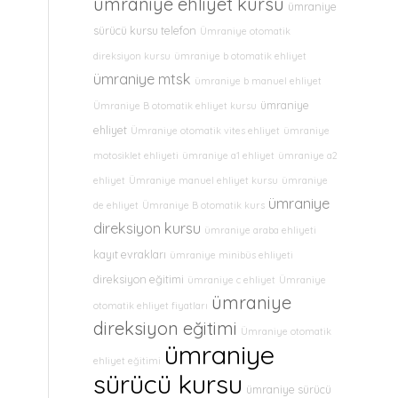
ümraniye ehliyet kursu
ümraniye
sürücü kursu telefon
Ümraniye otomatik
direksiyon kursu
ümraniye b otomatik ehliyet
ümraniye mtsk
ümraniye b manuel ehliyet
ümraniye
Ümraniye B otomatik ehliyet kursu
ehliyet
Ümraniye otomatik vites ehliyet
ümraniye
motosiklet ehliyeti
ümraniye a1 ehliyet
ümraniye a2
ehliyet
Ümraniye manuel ehliyet kursu
ümraniye
ümraniye
de ehliyet
Ümraniye B otomatik kurs
direksiyon kursu
ümraniye araba ehliyeti
kayıt evrakları
ümraniye minibüs ehliyeti
direksiyon eğitimi
ümraniye c ehliyet
Ümraniye
ümraniye
otomatik ehliyet fiyatları
direksiyon eğitimi
Ümraniye otomatik
ümraniye
ehliyet eğitimi
sürücü kursu
ümraniye sürücü