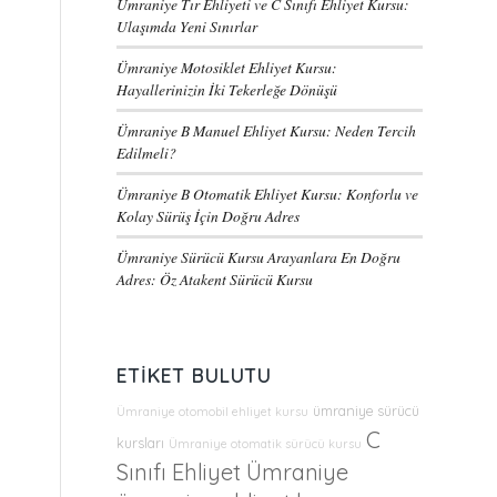
Ümraniye Tır Ehliyeti ve C Sınıfı Ehliyet Kursu:
Ulaşımda Yeni Sınırlar
Ümraniye Motosiklet Ehliyet Kursu:
Hayallerinizin İki Tekerleğe Dönüşü
Ümraniye B Manuel Ehliyet Kursu: Neden Tercih
Edilmeli?
Ümraniye B Otomatik Ehliyet Kursu: Konforlu ve
Kolay Sürüş İçin Doğru Adres
Ümraniye Sürücü Kursu Arayanlara En Doğru
Adres: Öz Atakent Sürücü Kursu
ETIKET BULUTU
ümraniye sürücü
Ümraniye otomobil ehliyet kursu
C
kursları
Ümraniye otomatik sürücü kursu
Sınıfı Ehliyet Ümraniye