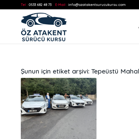
Tel :
0533 682 48 73
E-Mail :
info@ozatakentsurucukursu.com
Şunun için etiket arşivi:
Tepeüstü Mahal