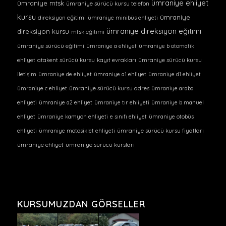
ümraniye ehliyet
ümraniye mtsk
ümraniye sürücü kursu telefon
kursu
ümraniye
direksiyon eğitimi
ümraniye minibüs ehliyeti
ümraniye direksiyon eğitimi
direksiyon kursu
mtsk eğitimi
ümraniye sürücü eğitimi
ümraniye a ehliyet
ümraniye b otomatik
ehliyet
atakent sürücü kursu
kayıt evrakları
ümraniye sürücü kursu
iletişim
ümraniye de ehliyet
ümraniye a1 ehliyet
ümraniye d1 ehliyet
ümraniye c ehliyet
ümraniye sürücü kursu adres
ümraniye araba
ehliyeti
ümraniye a2 ehliyet
ümraniye tır ehliyeti
ümraniye b manuel
ehliyet
ümraniye kamyon ehliyeti
e sınıfı ehliyet
ümraniye otobüs
ehliyeti
ümraniye motosiklet ehliyeti
ümraniye sürücü kursu fiyatları
ümraniye ehliyet
ümraniye sürücü kursları
KURSUMUZDAN GÖRSELLER