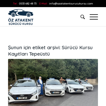
Tel :
0533 682 48 73
E-Mail :
info@ozatakentsurucukursu.com
Şunun için etiket arşivi:
Sürücü Kursu
Kayıtları Tepeüstü