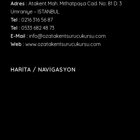
Adres :
Atakent Mah. Mithatpaşa Cad. No: 81 D: 3
Ümraniye – İSTANBUL
Tel :
0216 316 56 87
Tel :
0533 682 48 73
E-Mail :
info@ozatakentsurucukursu.com
Web :
www.ozatakentsurucukursu.com
HARITA / NAVIGASYON