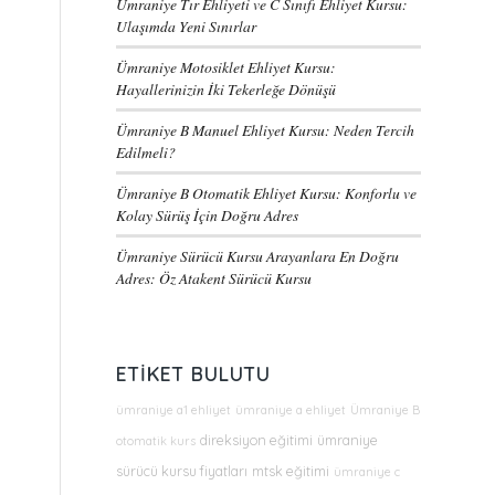
Ümraniye Tır Ehliyeti ve C Sınıfı Ehliyet Kursu:
Ulaşımda Yeni Sınırlar
Ümraniye Motosiklet Ehliyet Kursu:
Hayallerinizin İki Tekerleğe Dönüşü
Ümraniye B Manuel Ehliyet Kursu: Neden Tercih
Edilmeli?
Ümraniye B Otomatik Ehliyet Kursu: Konforlu ve
Kolay Sürüş İçin Doğru Adres
Ümraniye Sürücü Kursu Arayanlara En Doğru
Adres: Öz Atakent Sürücü Kursu
ETIKET BULUTU
ümraniye a1 ehliyet
ümraniye a ehliyet
Ümraniye B
direksiyon eğitimi
ümraniye
otomatik kurs
sürücü kursu fiyatları
mtsk eğitimi
ümraniye c