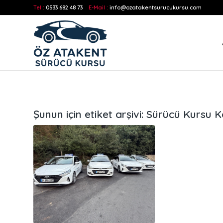
Tel :
0533 682 48 73
E-Mail :
info@ozatakentsurucukursu.com
Şunun için etiket arşivi:
Sürücü Kursu K