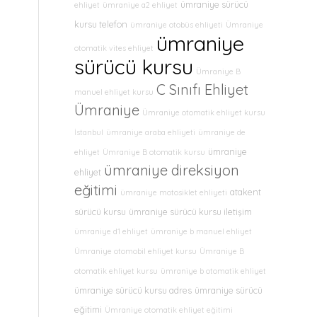
ümraniye sürücü
ehliyet
ümraniye a2 ehliyet
kursu telefon
ümraniye otobüs ehliyeti
Ümraniye
ümraniye
otomatik vites ehliyet
sürücü kursu
Ümraniye B
C Sınıfı Ehliyet
manuel ehliyet kursu
Ümraniye
Ümraniye otomatik ehliyet kursu
İstanbul
ümraniye araba ehliyeti
ümraniye de
ümraniye
ehliyet
Ümraniye B otomatik kursu
ümraniye direksiyon
ehliyet
eğitimi
atakent
ümraniye motosiklet ehliyeti
sürücü kursu
ümraniye sürücü kursu iletişim
ümraniye d1 ehliyet
ümraniye b manuel ehliyet
Ümraniye otomobil ehliyet kursu
Ümraniye B
otomatik ehliyet kursu
ümraniye b otomatik ehliyet
ümraniye sürücü kursu adres
ümraniye sürücü
eğitimi
Ümraniye otomatik ehliyet eğitimi