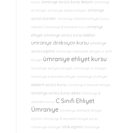
ümraniye sürücü kursu iletişim
kursu
ümraniye
ümraniye
a2 ehliyet
ümraniye otobüs ehliyeti
sürücü kursları
Ümraniye otomatik ehliyet kursu
ümraniye
İstanbul
Ümraniye B otomatik kurs
ehliyet
ümraniye sürücü kursu telefon
ümraniye direksiyon kursu
ümraniye
sürücü eğitimi
ümraniye motosiklet ehliyeti
e sınıfı
ümraniye ehliyet kursu
ehliyet
ümraniye kamyon ehliyeti
ümraniye tır ehliyeti
ümraniye b otomatik ehliyet
ümraniye a1 ehliyet
atakent sürücü kursu
ümraniye b manuel ehliyet
ümraniye sürücü kursu adres
Ümraniye B
C Sınıfı Ehliyet
otomatik kursu
Ümraniye
Ümraniye otomatik ehliyet
eğitimi
Ümraniye B otomatik ehliyet kursu
mtsk eğitimi
ümraniye a ehliyet
Ümraniye