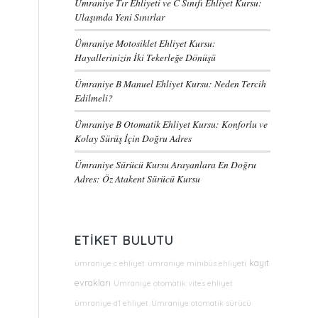
Ümraniye Tır Ehliyeti ve C Sınıfı Ehliyet Kursu:
Ulaşımda Yeni Sınırlar
Ümraniye Motosiklet Ehliyet Kursu:
Hayallerinizin İki Tekerleğe Dönüşü
Ümraniye B Manuel Ehliyet Kursu: Neden Tercih
Edilmeli?
Ümraniye B Otomatik Ehliyet Kursu: Konforlu ve
Kolay Sürüş İçin Doğru Adres
Ümraniye Sürücü Kursu Arayanlara En Doğru
Adres: Öz Atakent Sürücü Kursu
ETIKET BULUTU
kayıt
ümraniye c ehliyet
ümraniye minibüs ehliyeti
evrakları
Ümraniye otomatik vites ehliyet
ümraniye d1 ehliyet
Ümraniye otomatik sürücü