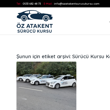
Tel :
0533 682 48 73
E-Mail :
info@ozatakentsurucukursu.com
Şunun için etiket arşivi:
Sürücü Kursu Ka