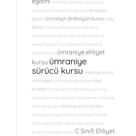
eğitimi
Ümraniye otomatik sürücü kursu
direksiyon
Ümraniye B otomatik ehliyet kursu
ümraniye direksiyon kursu
eğitimi
mtsk
eğitimi
Ümraniye B manuel ehliyet kursu
Ümraniye otomatik ehliyet eğitimi
Ümraniye
otomatik ehliyet kursu İstanbul
Ümraniye B
ümraniye ehliyet
otomatik kursu
ümraniye
kursu
sürücü kursu
ümraniye sürücü
kursu adres
kayıt
ümraniye araba ehliyeti
evrakları
Ümraniye otomatik direksiyon kursu
ümraniye minibüs ehliyeti
e sınıfı ehliyet
ümraniye
ümraniye sürücü kursları
b manuel ehliyet
ümraniye kamyon ehliyeti
ümraniye d1 ehliyet
Ümraniye otomatik vites ehliyet
ümraniye a2
C Sınıfı Ehliyet
ehliyet
ümraniye c ehliyet