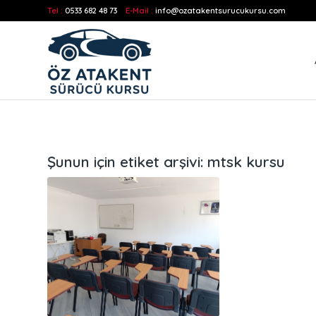
Tel :
0533 682 48 73
E-Mail :
info@ozatakentsurucukursu.com
Şunun için etiket arşivi:
mtsk kursu