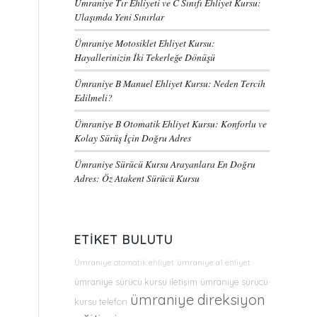
Ümraniye Tır Ehliyeti ve C Sınıfı Ehliyet Kursu:
Ulaşımda Yeni Sınırlar
Ümraniye Motosiklet Ehliyet Kursu:
Hayallerinizin İki Tekerleğe Dönüşü
Ümraniye B Manuel Ehliyet Kursu: Neden Tercih
Edilmeli?
Ümraniye B Otomatik Ehliyet Kursu: Konforlu ve
Kolay Sürüş İçin Doğru Adres
Ümraniye Sürücü Kursu Arayanlara En Doğru
Adres: Öz Atakent Sürücü Kursu
ETIKET BULUTU
Ümraniye otomatik ehliyet
ümraniye a1 ehliyet
ümraniye sürücü kursu iletişim
ümraniye sürücü
ümraniye direksiyon
kursu telefon