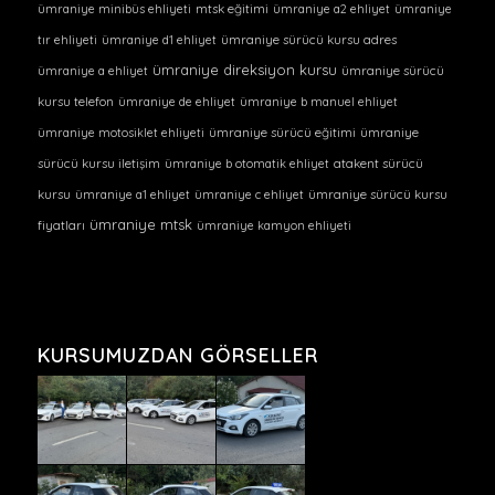
ümraniye minibüs ehliyeti
mtsk eğitimi
ümraniye a2 ehliyet
ümraniye
tır ehliyeti
ümraniye d1 ehliyet
ümraniye sürücü kursu adres
ümraniye direksiyon kursu
ümraniye a ehliyet
ümraniye sürücü
kursu telefon
ümraniye de ehliyet
ümraniye b manuel ehliyet
ümraniye motosiklet ehliyeti
ümraniye sürücü eğitimi
ümraniye
sürücü kursu iletişim
ümraniye b otomatik ehliyet
atakent sürücü
kursu
ümraniye a1 ehliyet
ümraniye c ehliyet
ümraniye sürücü kursu
ümraniye mtsk
fiyatları
ümraniye kamyon ehliyeti
KURSUMUZDAN GÖRSELLER