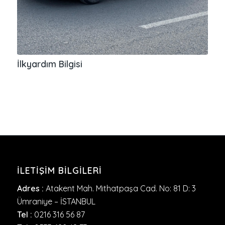
İlkyardım Bilgisi
İLETIŞIM BILGILERI
Adres :
Atakent Mah. Mithatpaşa Cad. No: 81 D: 3
Ümraniye – İSTANBUL
Tel :
0216 316 56 87