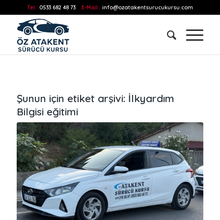
Tel :
0533 682 48 73
E-Mail :
info@ozatakentsurucukursu.com
Şunun için etiket arşivi:
İlkyardım
Bilgisi eğitimi