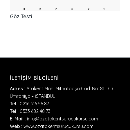
Göz Testi
İLETIŞIM BILGILERI
Adres :
Atakent Mah. Mithatpaşa Cad. No: 81 D: 3
Ümraniye – İSTANBUL
Tel :
0216 316 56 87
Tel :
0533 682 48 73
E-Mail :
info@ozatakentsurucukursu.com
Web :
www.ozatakentsurucukursu.com