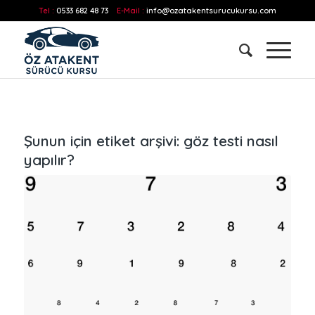
Tel :
0533 682 48 73
E-Mail :
info@ozatakentsurucukursu.com
Şunun için etiket arşivi:
göz testi nasıl
yapılır?