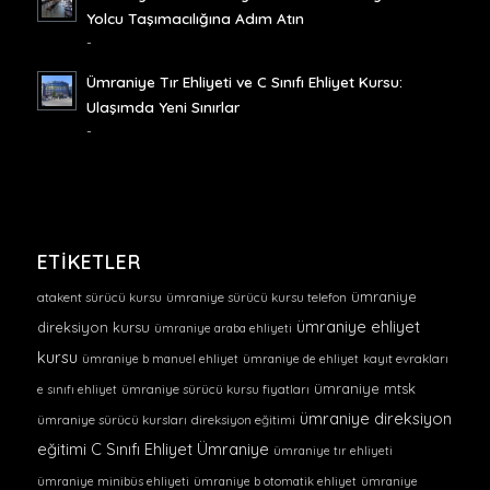
Yolcu Taşımacılığına Adım Atın
-
Ümraniye Tır Ehliyeti ve C Sınıfı Ehliyet Kursu:
Ulaşımda Yeni Sınırlar
-
ETIKETLER
ümraniye
atakent sürücü kursu
ümraniye sürücü kursu telefon
ümraniye ehliyet
direksiyon kursu
ümraniye araba ehliyeti
kursu
ümraniye b manuel ehliyet
ümraniye de ehliyet
kayıt evrakları
ümraniye mtsk
e sınıfı ehliyet
ümraniye sürücü kursu fiyatları
ümraniye direksiyon
ümraniye sürücü kursları
direksiyon eğitimi
eğitimi
C Sınıfı Ehliyet Ümraniye
ümraniye tır ehliyeti
ümraniye minibüs ehliyeti
ümraniye b otomatik ehliyet
ümraniye