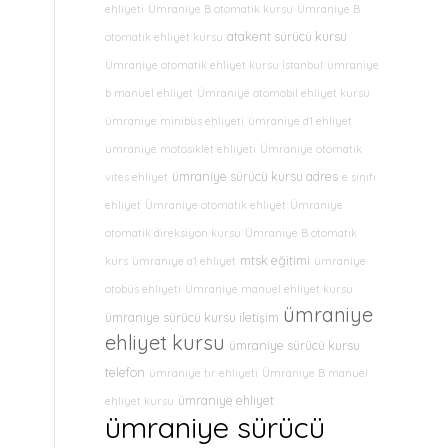
ehliyeti
Ümraniye B otomatik kursu
Ümraniye B
atakent sürücü kursu
otomatik ehliyet kursu
Ümraniye otomatik ehliyet kursu İstanbul
ümraniye
b manuel ehliyet
Ümraniye otomobil ehliyet kursu
ümraniye minibüs ehliyeti
ümraniye d1 ehliyet
ümraniye motosiklet ehliyeti
Ümraniye otomatik
ümraniye sürücü kursu adres
vites ehliyet
e sınıfı
ehliyet
Ümraniye otomatik ehliyet
Ümraniye
otomatik direksiyon kursu
Ümraniye B otomatik
mtsk eğitimi
kurs
ümraniye a1 ehliyet
ümraniye
otobüs ehliyeti
Ümraniye manuel ehliyet kursu
ümraniye
ümraniye sürücü kursu iletişim
ehliyet kursu
ümraniye sürücü kursu
telefon
ümraniye tır ehliyeti
Ümraniye B manuel
ümraniye ehliyet
ehliyet kursu
ümraniye sürücü