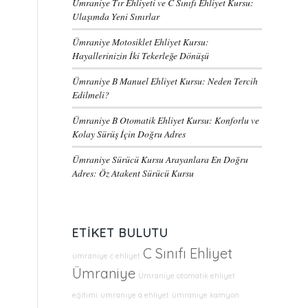
Ümraniye Tır Ehliyeti ve C Sınıfı Ehliyet Kursu:
Ulaşımda Yeni Sınırlar
Ümraniye Motosiklet Ehliyet Kursu:
Hayallerinizin İki Tekerleğe Dönüşü
Ümraniye B Manuel Ehliyet Kursu: Neden Tercih
Edilmeli?
Ümraniye B Otomatik Ehliyet Kursu: Konforlu ve
Kolay Sürüş İçin Doğru Adres
Ümraniye Sürücü Kursu Arayanlara En Doğru
Adres: Öz Atakent Sürücü Kursu
ETIKET BULUTU
C Sınıfı Ehliyet
ümraniye c ehliyet
Ümraniye
Ümraniye otomatik ehliyet
eğitimi
ümraniye a ehliyet
ümraniye kamyon