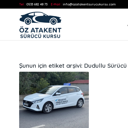
Tel :
0533 682 48 73
E-Mail :
info@ozatakentsurucukursu.com
Şunun için etiket arşivi:
Dudullu Sürücü